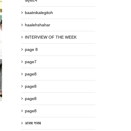
उद्घाटन
baatnikalegitoh
haalehshahar
INTERVIEW OF THE WEEK
page 8
page7
page8
page8
page8
page8
अजब गजब