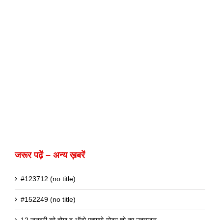
जरूर पढ़ें – अन्य ख़बरें
#123712 (no title)
#152249 (no title)
12 जनवरी को होगा द ऑटो एक्सपो-मोटर शो का उद्घाटन