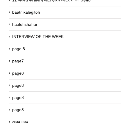
baatnikalegitoh
haalehshahar
INTERVIEW OF THE WEEK
page 8
page7
page8
page8
page8
page8
अजब गजब