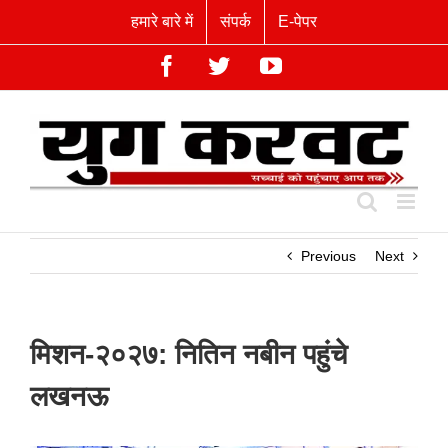
Skip
हमारे बारे में
संपर्क
E-पेपर
to
content
Facebook
Twitter
YouTube
Previous
Next
मिशन-२०२७: नितिन नबीन पहुंचे
लखनऊ