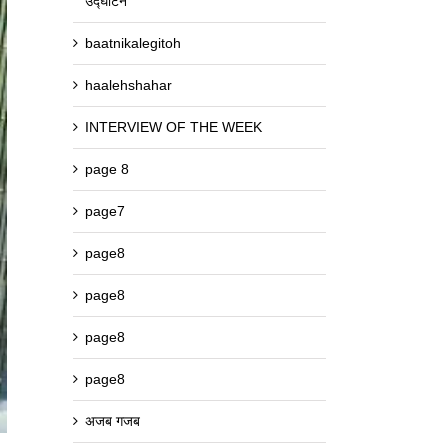
उद्घाटन
baatnikalegitoh
haalehshahar
INTERVIEW OF THE WEEK
page 8
page7
page8
page8
page8
page8
अजब गजब