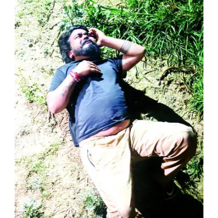
View
Larger
Image