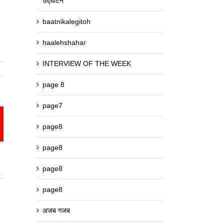
उद्घाटन
baatnikalegitoh
haalehshahar
INTERVIEW OF THE WEEK
page 8
page7
est
mail
page8
page8
page8
page8
अजब गजब