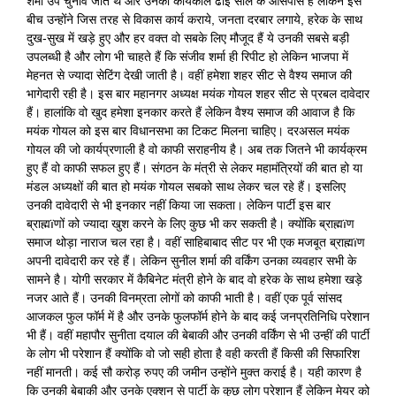
शर्मा उप चुनाव जीते थे और उनका कार्यकाल ढाई साल के आसपास है लेकिन इस
बीच उन्होंने जिस तरह से विकास कार्य कराये, जनता दरबार लगाये, हरेक के साथ
दुख-सुख में खड़े हुए और हर वक्त वो सबके लिए मौजूद हैं ये उनकी सबसे बड़ी
उपलब्धी है और लोग भी चाहते हैं कि संजीव शर्मा ही रिपीट हो लेकिन भाजपा में
मेहनत से ज्यादा सेटिंग देखी जाती है। वहीं हमेशा शहर सीट से वैश्य समाज की
भागेदारी रही है। इस बार महानगर अध्यक्ष मयंक गोयल शहर सीट से प्रबल दावेदार
हैं। हालांकि वो खुद हमेशा इनकार करते हैं लेकिन वैश्य समाज की आवाज है कि
मयंक गोयल को इस बार विधानसभा का टिकट मिलना चाहिए। दरअसल मयंक
गोयल की जो कार्यप्रणाली है वो काफी सराहनीय है। अब तक जितने भी कार्यक्रम
हुए हैं वो काफी सफल हुए हैं। संगठन के मंत्री से लेकर महामंत्रियों की बात हो या
मंडल अध्यक्षों की बात हो मयंक गोयल सबको साथ लेकर चल रहे हैं। इसलिए
उनकी दावेदारी से भी इनकार नहीं किया जा सकता। लेकिन पार्टी इस बार
ब्राह्मïणों को ज्यादा खुश करने के लिए कुछ भी कर सकती है। क्योंकि ब्राह्मïण
समाज थोड़ा नाराज चल रहा है। वहीं साहिबाबाद सीट पर भी एक मजबूत ब्राह्मïण
अपनी दावेदारी कर रहे हैं। लेकिन सुनील शर्मा की वर्किंग उनका व्यवहार सभी के
सामने है। योगी सरकार में कैबिनेट मंत्री होने के बाद वो हरेक के साथ हमेशा खड़े
नजर आते हैं। उनकी विनम्रता लोगों को काफी भाती है। वहीं एक पूर्व सांसद
आजकल फुल फॉर्म में है और उनके फुलफॉर्म होने के बाद कई जनप्रतिनिधि परेशान
भी हैं। वहीं महापौर सुनीता दयाल की बेबाकी और उनकी वर्किंग से भी उन्हीं की पार्टी
के लोग भी परेशान हैं क्योंकि वो जो सही होता है वही करती हैं किसी की सिफारिश
नहीं मानती। कई सौ करोड़ रुपए की जमीन उन्होंने मुक्त कराई है। यही कारण है
कि उनकी बेबाकी और उनके एक्शन से पार्टी के कुछ लोग परेशान हैं लेकिन मेयर को