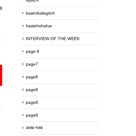
उद्घाटन
की
baatnikalegitoh
haalehshahar
INTERVIEW OF THE WEEK
page 8
page7
est
mail
page8
page8
page8
page8
अजब गजब