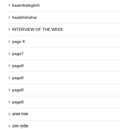
baatnikalegitoh
haalehshahar
INTERVIEW OF THE WEEK
page 8
page7
page8
page8
page8
page8
अजब गजब
उत्तर प्रदेश