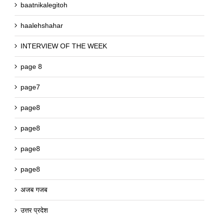
baatnikalegitoh
haalehshahar
INTERVIEW OF THE WEEK
page 8
page7
page8
page8
page8
page8
अजब गजब
उत्तर प्रदेश