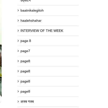
उद्घाटन
baatnikalegitoh
haalehshahar
INTERVIEW OF THE WEEK
page 8
page7
page8
page8
page8
page8
अजब गजब