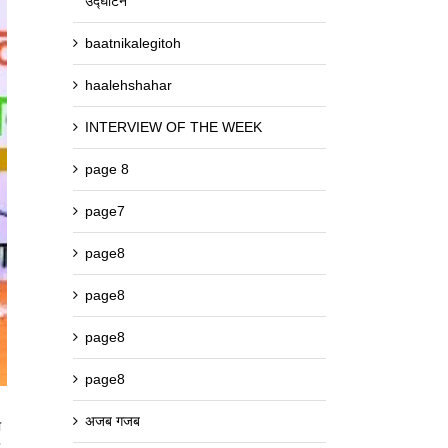
उद्घाटन
baatnikalegitoh
haalehshahar
INTERVIEW OF THE WEEK
page 8
page7
page8
page8
page8
page8
अजब गजब
ा