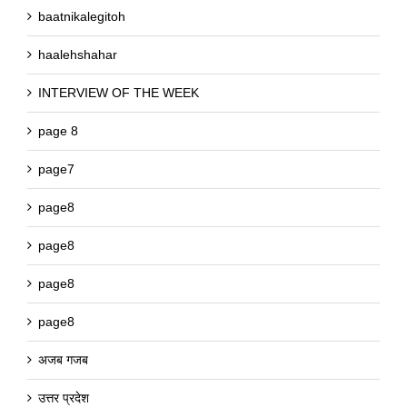
baatnikalegitoh
haalehshahar
INTERVIEW OF THE WEEK
page 8
page7
page8
page8
page8
page8
अजब गजब
उत्तर प्रदेश