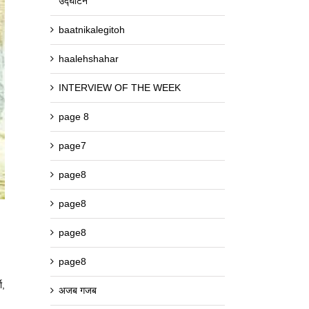
उद्घाटन
baatnikalegitoh
haalehshahar
INTERVIEW OF THE WEEK
page 8
page7
page8
page8
page8
page8
ा,
अजब गजब