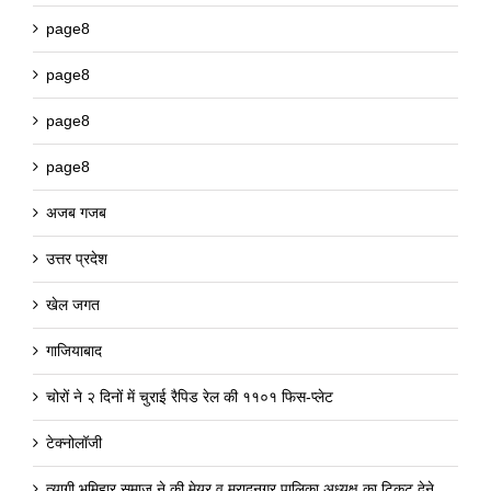
page8
page8
page8
page8
अजब गजब
उत्तर प्रदेश
खेल जगत
गाजियाबाद
चोरों ने २ दिनों में चुराई रैपिड रेल की ११०१ फिस-प्लेट
टेक्नोलॉजी
त्यागी भूमिहार समाज ने की मेयर व मुरादनगर पालिका अध्यक्ष का टिकट देने