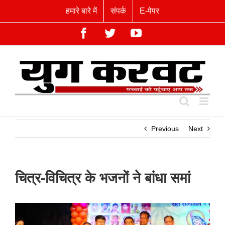
Skip
हमारे बारे में
संपर्क
E-पेपर
to
content
Facebook
Twitter
YouTube
Previous
Next
चित्र-विचित्र के भजनों ने बांधा समां
View
Larger