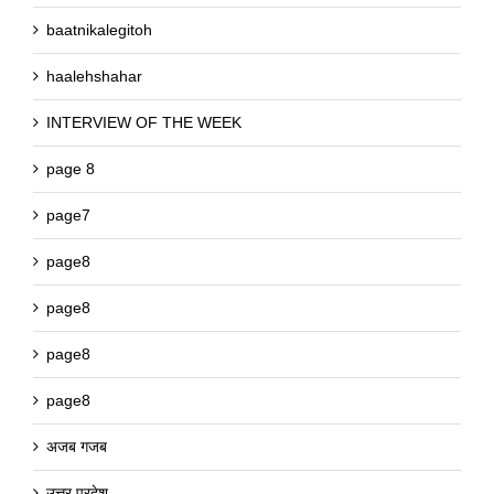
baatnikalegitoh
haalehshahar
INTERVIEW OF THE WEEK
page 8
page7
page8
page8
page8
page8
अजब गजब
उत्तर प्रदेश