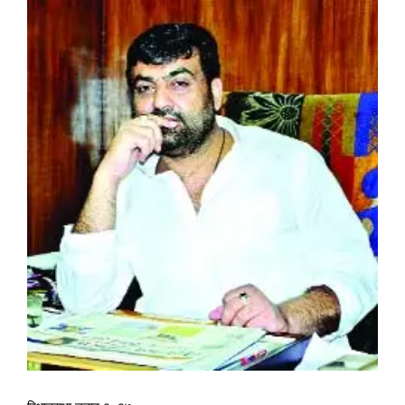
View
Larger
Image