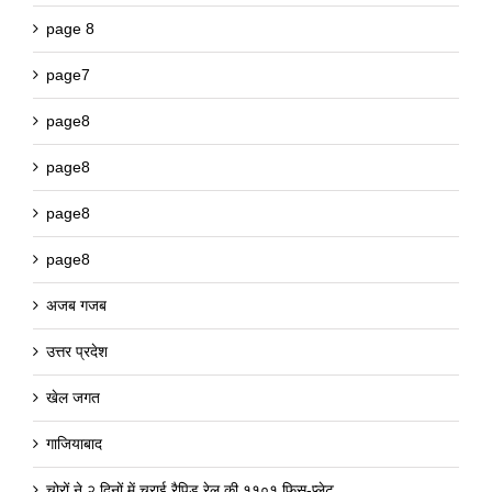
page 8
page7
page8
page8
page8
page8
अजब गजब
उत्तर प्रदेश
खेल जगत
गाजियाबाद
चोरों ने २ दिनों में चुराई रैपिड रेल की ११०१ फिस-प्लेट