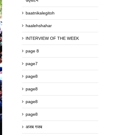
उद्घाटन
baatnikalegitoh
haalehshahar
INTERVIEW OF THE WEEK
page 8
page7
page8
page8
page8
page8
अजब गजब