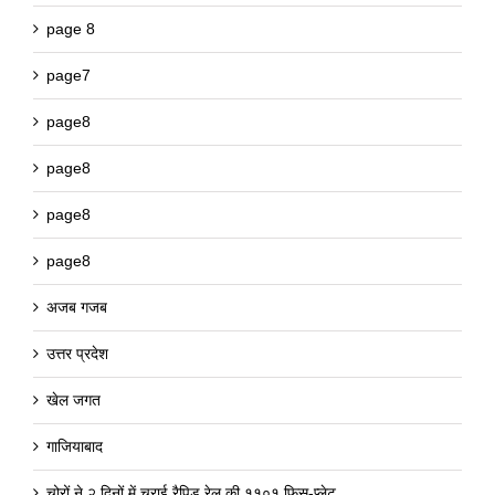
page 8
page7
page8
page8
page8
page8
अजब गजब
उत्तर प्रदेश
खेल जगत
गाजियाबाद
चोरों ने २ दिनों में चुराई रैपिड रेल की ११०१ फिस-प्लेट