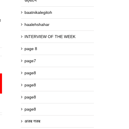
उद्घाटन
baatnikalegitoh
ल
haalehshahar
INTERVIEW OF THE WEEK
page 8
page7
page8
est
mail
page8
page8
page8
अजब गजब