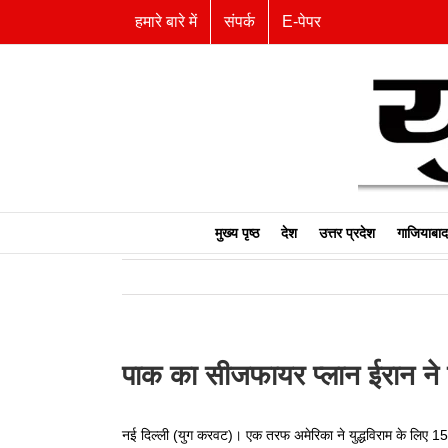
Skip
हमारे बारे में
संपर्क
E-पेपर
to
content
मुख्य पृष्ठ
देश
उत्तर प्रदेश
गाजियाबाद
पाक का सीजफायर प्लान ईरान ने
नई दिल्ली (युग करवट)। एक तरफ अमेरिका ने युद्धविराम के लिए 15-स