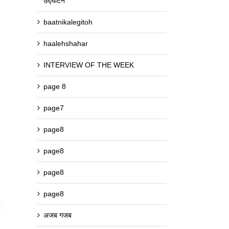
उद्घाटन
baatnikalegitoh
haalehshahar
INTERVIEW OF THE WEEK
page 8
page7
page8
page8
page8
page8
अजब गजब