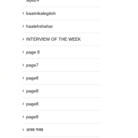
उद्घाटन
baatnikalegitoh
haalehshahar
INTERVIEW OF THE WEEK
page 8
page7
page8
page8
page8
page8
अजब गजब